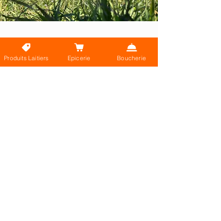
NOS ACTIONS
Produits Laitiers
Epicerie
Boucherie
Nous proposons divers produits en vrac avec un seul mot
d'ordre : supprimer le sur-emballage plastique non
réutilisable. Nous vous incitons donc à venir avec vos
propres contenants pour la crème, le lait, le fromage blanc
ou encore les pommes de terre.
_
Nous avons fait une sélection rigoureuse des producteurs
partenaires avec un choix se portant sur la qualité,
le circuit-court et l'éthique.
_
Un choix de producteurs qui nous permet de vos proposer
de nombreux produits qui respectent nos valeurs,
avec un prix toujours juste.
_
Un bâtiment agricole en ossature bois et à énergie réduite.
525m3 de panneaux solaires recouvrent le toit pour une
production énergétique fournissant 15 foyers.
_
106 Ha sur 150Ha de terrain sont engagés en mesures
agro-environnementales MAEC, avec une diminution des
produits phytosanitaires de 50% remplacés par d'autres