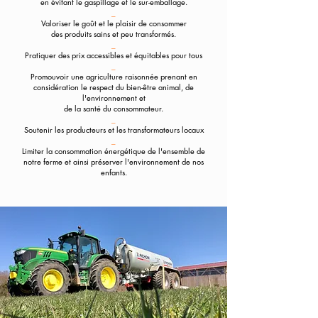
en évitant le gaspillage et
le sur-emballage.
_
Valoriser le goût et le plaisir de consommer
des produits
sains et peu transformés.
_
Pratiquer des prix accessibles et équitables pour tous
_
Promouvoir une agriculture raisonnée prenant en
considération le respect du bien-être animal, de
l'environnement et
de la santé du consommateur.
_
Soutenir les producteurs et les transformateurs locaux
_
Limiter la consommation énergétique de l'ensemble de
notre ferme et ainsi préserver l'environnement de nos
enfants.